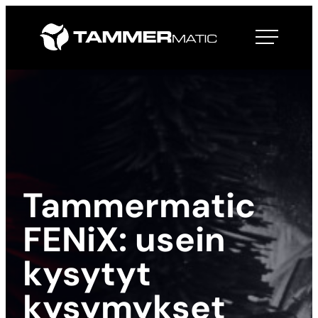
Siirry
suoraan
Tammermatic
sisältöön
Tammermatic
FENiX: usein
kysytyt
kysymykset