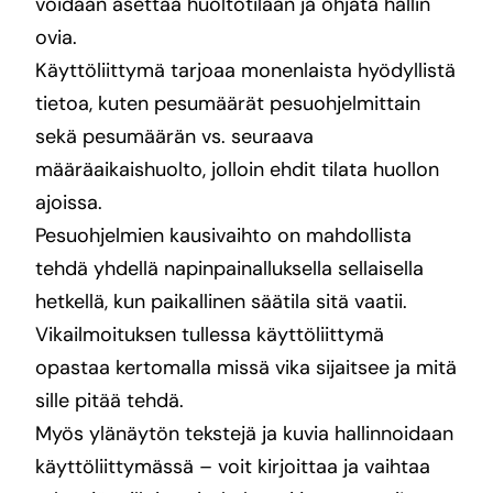
voidaan asettaa huoltotilaan ja ohjata hallin
ovia.
Käyttöliittymä tarjoaa monenlaista hyödyllistä
tietoa, kuten pesumäärät pesuohjelmittain
sekä pesumäärän vs. seuraava
määräaikaishuolto, jolloin ehdit tilata huollon
ajoissa.
Pesuohjelmien kausivaihto on mahdollista
tehdä yhdellä napinpainalluksella sellaisella
hetkellä, kun paikallinen säätila sitä vaatii.
Vikailmoituksen tullessa käyttöliittymä
opastaa kertomalla missä vika sijaitsee ja mitä
sille pitää tehdä.
Myös ylänäytön tekstejä ja kuvia hallinnoidaan
käyttöliittymässä – voit kirjoittaa ja vaihtaa