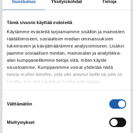
Suostumus
Yksityiskohdat
Tietoja
Oskilloiva LUX on tehokkain korkeapaine ja
Tämä sivusto käyttää evästeitä
parasta pesutulosta hakevan valinta, etenkin
Käytämme evästeitä tarjoamamme sisällön ja mainosten
räätälöimiseen, sosiaalisen median ominaisuuksien
jos harjattomien pesujen osuus on merkittävä.
tukemiseen ja kävijämäärämme analysoimiseen. Lisäksi
Turbo on aina turvallinen valinta, koska se
jaamme sosiaalisen median, mainosalan ja analytiikka-
pesee hyvin ja luotettavasti.
alan kumppaneillemme tietoja siitä, miten käytät
Viuhkasuuttimin varustettu PRO on luotettava
sivustoamme. Kumppanimme voivat yhdistää näitä
tietoja muihin tietoihin, joita olet antanut heille tai joita on
peruspesijä ja monen hieman vähemmän tai
kerätty, kun olet käyttänyt heidän palvelujaan.
vain omaa kalustoa pesevän paikan valinta.
PRO on edullinen ja perusvarma.
Suostumuksen
Välttämätön
valinta
Täysin harjaton pesukone JET valmistetaan
Mieltymykset
oskilloivana, koska se tarjoaa parhaan