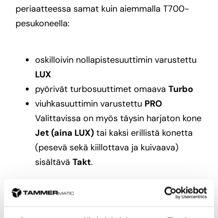
periaatteessa samat kuin aiemmalla T700-
pesukoneella:
oskilloivin nollapistesuuttimin varustettu
LUX
pyörivät turbosuuttimet omaava
Turbo
viuhkasuuttimin varustettu
PRO
Valittavissa on myös täysin harjaton kone
Jet (aina LUX)
tai kaksi erillistä konetta
(pesevä sekä kiillottava ja kuivaava)
sisältävä
Takt
.
Mikä korkeapainepesutyyppi kannattaa
valita?